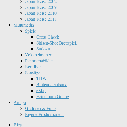
Japan-Reise 2002
Japan-Reise 2009
Japan-Reise 2010
Japan-Reise 2018
Multimedia
Spiele
Cross Check
Shisen-Sho: Brettspiel.
Sudoku.
Vokabeltrainer
Panoramabilder
Beruflich
Sonstige
THW
Blütendatenbank
eMap
Fotoalbum Online
Amiga
Grafiken & Fonts
Eigene Produktionen.
Blog