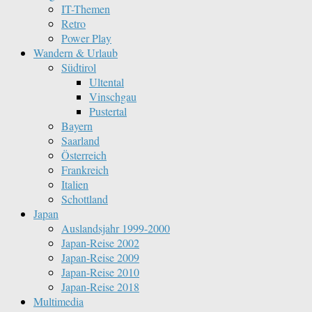
IT-Themen
Retro
Power Play
Wandern & Urlaub
Südtirol
Ultental
Vinschgau
Pustertal
Bayern
Saarland
Österreich
Frankreich
Italien
Schottland
Japan
Auslandsjahr 1999-2000
Japan-Reise 2002
Japan-Reise 2009
Japan-Reise 2010
Japan-Reise 2018
Multimedia