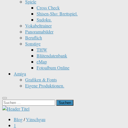
Spiele
Cross Check
Shisen-Sho: Brettspiel.
Sudoku.
Vokabeltrainer
Panoramabilder
Beruflich
Sonstige
THW
Blütendatenbank
eMap
Fotoalbum Online
Amiga
Grafiken & Fonts
Eigene Produktionen.
Suchen
nach:
Blog
/
Vinschgau
1