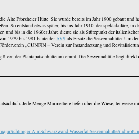
 die Alte Pforzheier Hütte. Sie wurde bereits im Jahr 1900 gebaut und 
ließen. So entstand etwas später, bis ins Jahr 1910, der spektakuläre, 
ber, und bis in die 1960er Jahre diente sie als Stützpunkt der italieni
von 1979 bis 1981 baute der
AVS
als Ersatz die Sesvennahütte. Um de
Förderverein „CUNFIN – Verein zur Instandsetzung und Revitalisierung
g 8 von der Plantapatschhütte ankommt. Die Sesvennahütte liegt direkt
atsächlich: Jede Menge Murmeltiere liefen über die Wiese, teilweise m
majur
Schliniger Alm
Schwarzwand-Wasserfall
Sesvennahütte
Südtirol
Ui