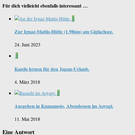
Für dich vielleicht ebenfalls interessant …
0
Zur Ignaz-Mattis-Hütte (1.986m) am Giglachsee.
24. Juni 2023
0
Kanjis lernen für den Japan-Urlaub.
4. März 2018
0
Ausgehen in Kumamoto, Abendessen im Aoyagi.
11. Mai 2018
Eine Antwort