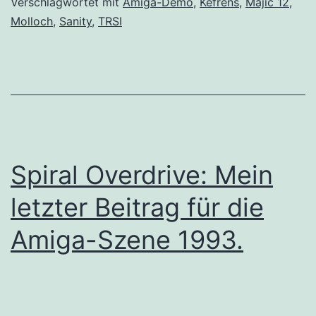
Verschlagwortet mit
Amiga-Demo
,
Kefrens
,
Majic 12
,
Molloch
,
Sanity
,
TRSI
Spiral Overdrive: Mein
letzter Beitrag für die
Amiga-Szene 1993.