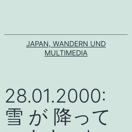
Zum
Inhalt
springen
JAPAN, WANDERN UND
MULTIMEDIA
28.01.2000:
雪 が 降って