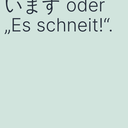
います oder
„Es schneit!“.