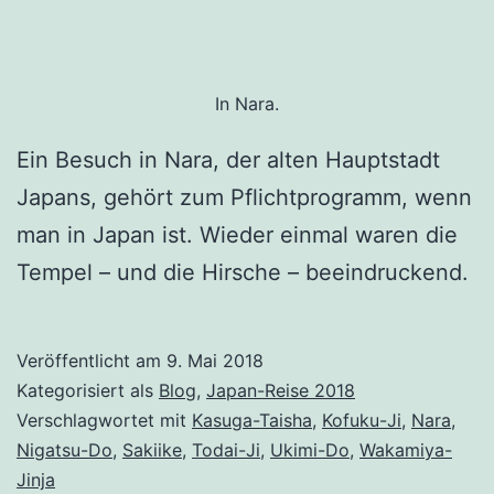
In Nara.
Ein Besuch in Nara, der alten Hauptstadt
Japans, gehört zum Pflichtprogramm, wenn
man in Japan ist. Wieder einmal waren die
Tempel – und die Hirsche – beeindruckend.
Veröffentlicht am
9. Mai 2018
Kategorisiert als
Blog
,
Japan-Reise 2018
Verschlagwortet mit
Kasuga-Taisha
,
Kofuku-Ji
,
Nara
,
Nigatsu-Do
,
Sakiike
,
Todai-Ji
,
Ukimi-Do
,
Wakamiya-
Jinja