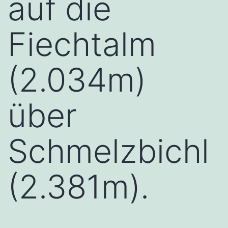
auf die
Fiechtalm
(2.034m)
über
Schmelzbichl
(2.381m).