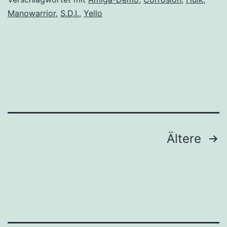
Manowarrior
,
S.D.I.
,
Yello
Seitennummerierung
Ältere
der
Beiträge