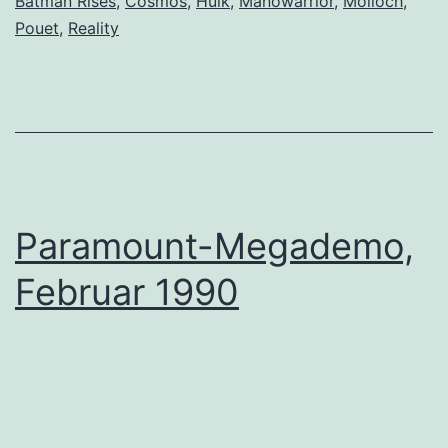
Batman Rises
,
Cosmos
,
Hulk
,
Manowarrior
,
Molloch
,
Pouet
,
Reality
Paramount-Megademo,
Februar 1990