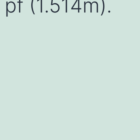
pf (1.514m).