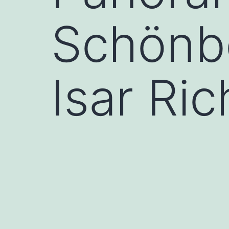
Schönbe
Isar Ri