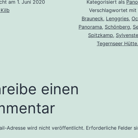
icht am
1. Juni 2020
Kategorisiert als
Pano
 Kilb
Verschlagwortet mit
Brauneck
,
Lenggries
,
Oc
Panorama
,
Schönberg
,
S
Spitzkamp
,
Sylvenste
Tegernseer Hütte
reibe einen
mmentar
il-Adresse wird nicht veröffentlicht.
Erforderliche Felder s