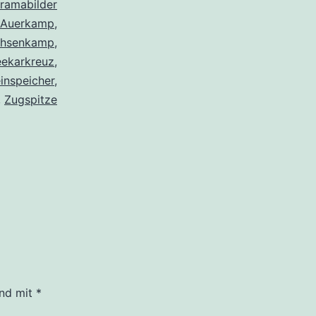
ramabilder
Auerkamp
,
hsenkamp
,
eekarkreuz
,
inspeicher
,
,
Zugspitze
ind mit
*