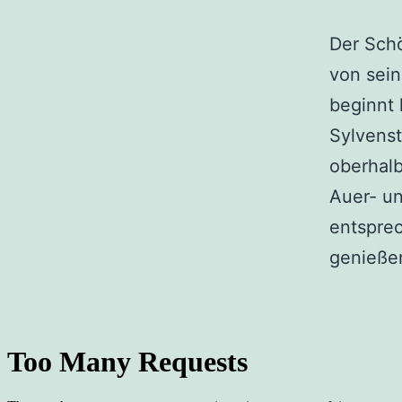
Der Schö
von sein
beginnt 
Sylvenst
oberhalb
Auer- u
entspre
genieße