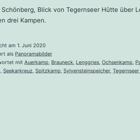
Schönberg, Blick von Tegernseer Hütte über L
en drei Kampen.
icht am
1. Juni 2020
ert als
Panoramabilder
wortet mit
Auerkamp
,
Brauneck
,
Lenggries
,
Ochsenkamp
,
P
g
,
Seekarkreuz
,
Spitzkamp
,
Sylvensteinspeicher
,
Tegernseer