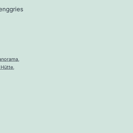
enggries
anorama
,
 Hütte
,