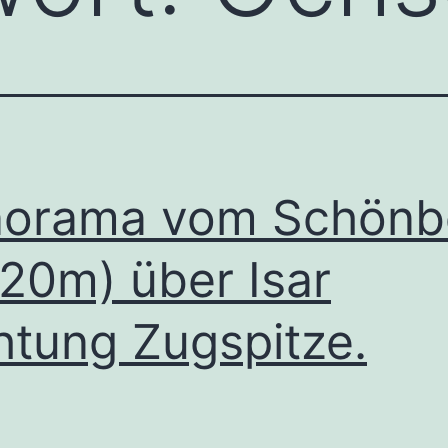
norama vom Schönb
620m) über Isar
htung Zugspitze.