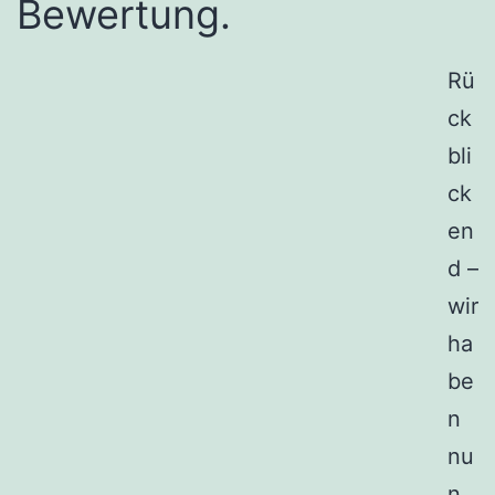
Bewertung.
Rü
ck
bli
ck
en
d –
wir
ha
be
n
nu
n