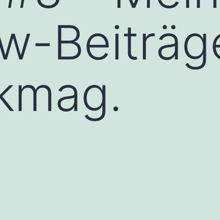
ew-Beiträg
skmag.