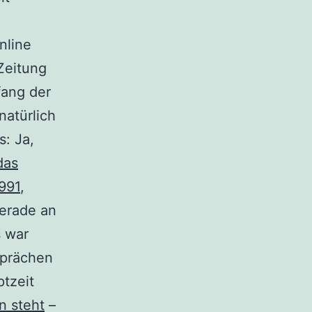
nline
 Zeitung
fang der
natürlich
: Ja,
 das
991
,
gerade an
s war
sprächen
tzeit
n steht
–