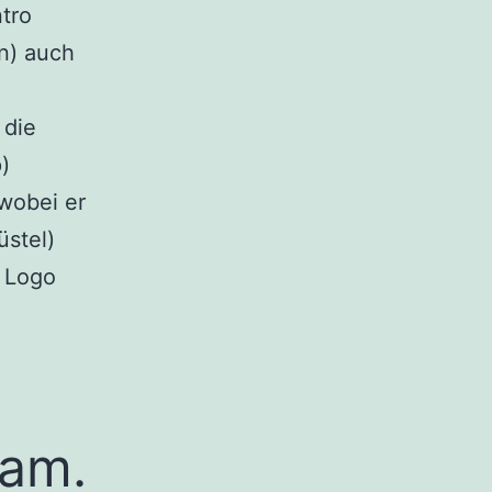
ntro
en) auch
 die
)
(wobei er
üstel)
e Logo
eam.