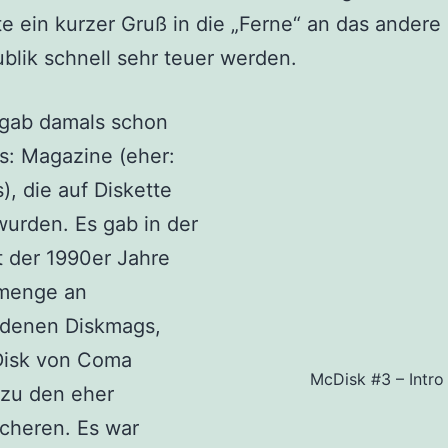
e ein kurzer Gruß in die „Ferne“ an das andere
blik schnell sehr teuer werden.
 gab damals schon
s: Magazine (eher:
), die auf Diskette
 wurden. Es gab in der
t der 1990er Jahre
menge an
edenen Diskmags,
isk von Coma
McDisk #3 – Intro
 zu den eher
icheren. Es war