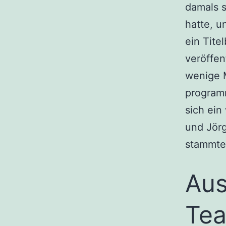
damals s
hatte, u
ein Tite
veröffen
wenige 
programm
sich ein
und Jörg
stammte
Aus
Tea