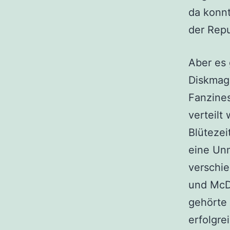
da konnt
der Repu
Aber es
Diskmag
Fanzines
verteilt
Blütezei
eine Un
verschi
und McD
gehörte
erfolgre