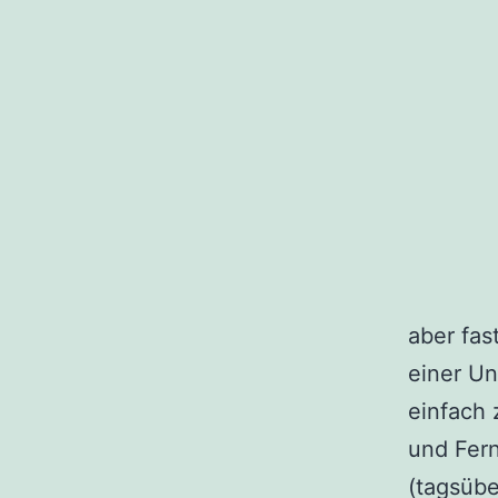
aber fas
einer Un
einfach
und Fer
(tagsübe