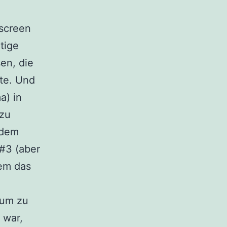
escreen
tige
en, die
lte. Und
a) in
 zu
 dem
#3 (aber
dem das
 um zu
 war,