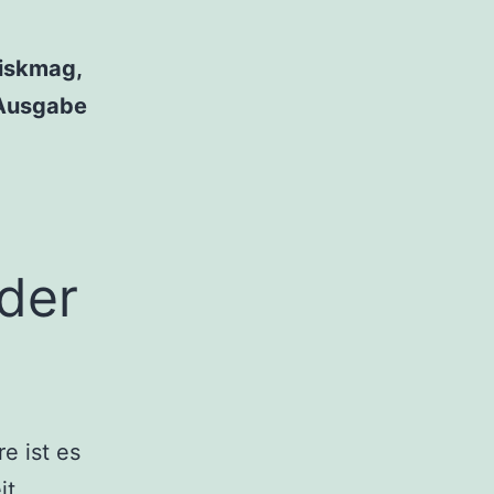
iskmag,
n Ausgabe
n
der
e ist es
it