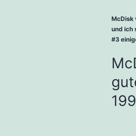
McDisk 
und ich 
#3 einig
McD
gut
199