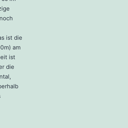
zige
 noch
s ist die
60m) am
it ist
er die
ntal,
berhalb
s