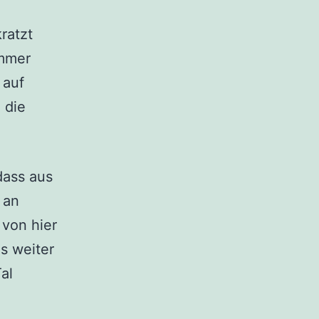
ratzt
immer
 auf
 die
dass aus
 an
 von hier
s weiter
al