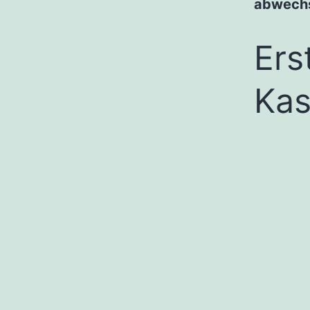
abwechs
Ers
Kas