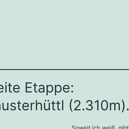
ite Etappe:
usterhüttl (2.310m)
Soweit ich weiß, gibt