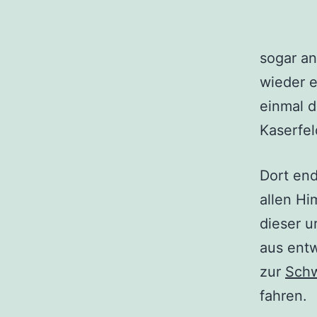
sogar a
wieder e
einmal d
Kaserfel
Dort end
allen Hi
dieser u
aus ent
zur
Sch
fahren.