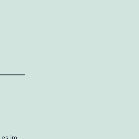
.
 es im