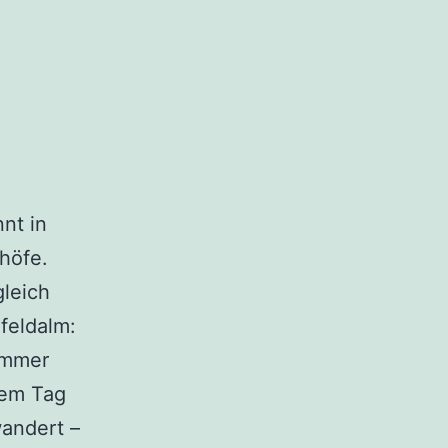
nt in
höfe.
gleich
feldalm:
ummer
sem Tag
andert –