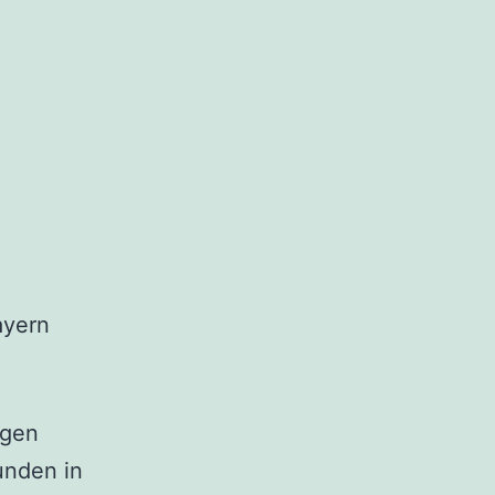
ayern
igen
unden in