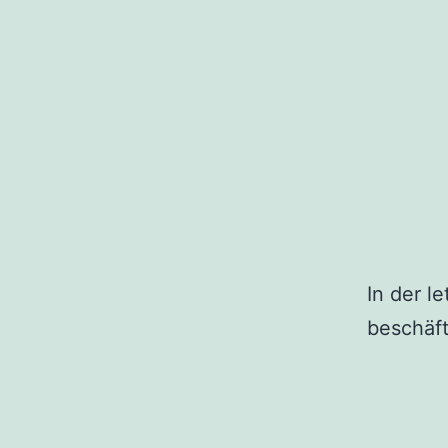
In der l
beschäfti