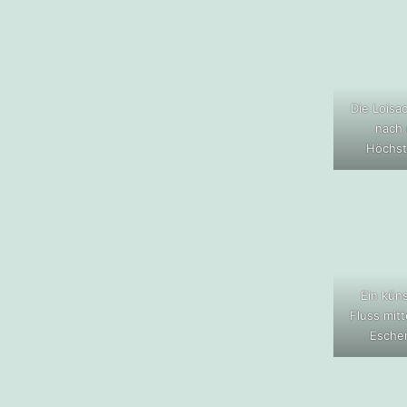
Die Loisa
nach
Höchst
Ein küns
Fluss mit
Esche