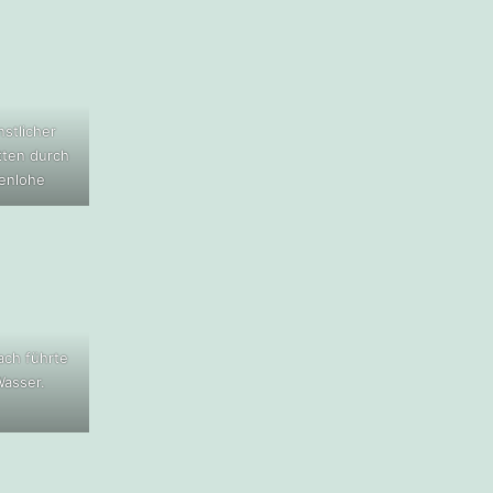
nstlicher
tten durch
enlohe
ach führte
Wasser.