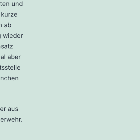
ten und
 kurze
h ab
 wieder
nsatz
al aber
sstelle
München
er aus
uerwehr.