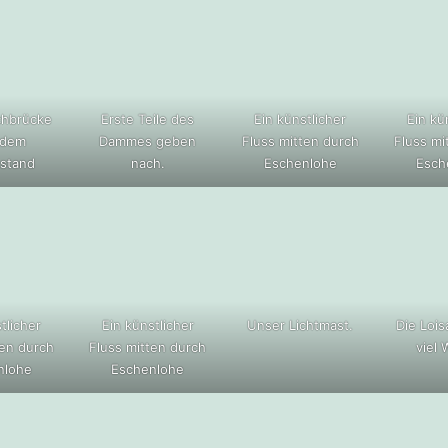
chbrücke
Erste Teile des
Ein künstlicher
Ein kü
 dem
Dammes geben
Fluss mitten durch
Fluss mi
stand
nach.
Eschenlohe
Esch
tlicher
Ein künstlicher
Unser Lichtmast.
Die Lois
ten durch
Fluss mitten durch
viel 
nlohe
Eschenlohe