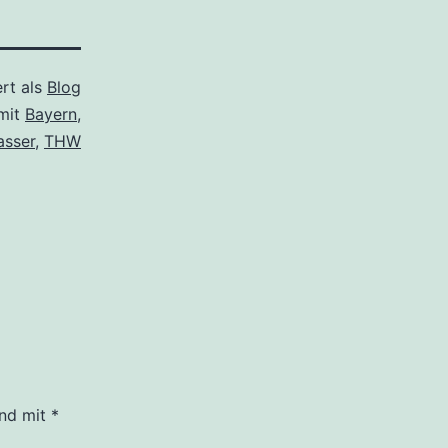
ert als
Blog
mit
Bayern
,
sser
,
THW
ind mit
*