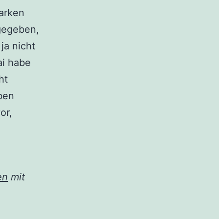
arken
gegeben,
ja nicht
ai habe
ht
ben
or,
en
mit