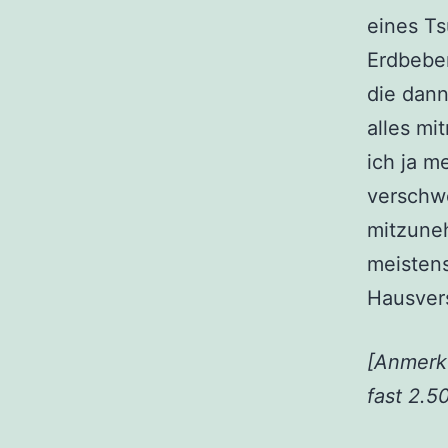
eines T
Erdbebe
die dan
alles m
ich ja m
verschwe
mitzune
meistens
Hausver
[Anmerk
fast 2.5