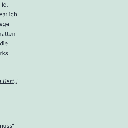
le,
war ich
Tage
hatten
 die
rks
n Bart
.]
enuss“