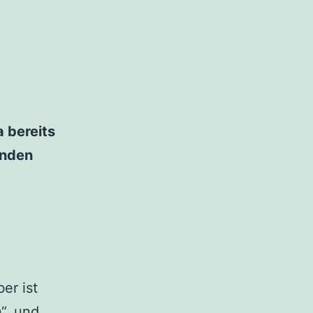
 bereits
enden
er ist
n“, und