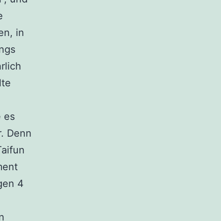
e
en, in
ngs
rlich
lte
e es
r. Denn
Taifun
ment
gen 4
n