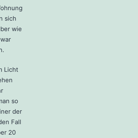
 Wohnung
n sich
ber wie
 war
n.
 Licht
ehen
hr
man so
iner der
den Fall
ber 20