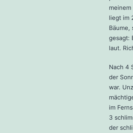
meinem F
liegt im
Bäume, 
gesagt: 
laut. Ri
Nach 4 S
der Son
war. Unz
mächtig
im Ferns
3 schlim
der schl