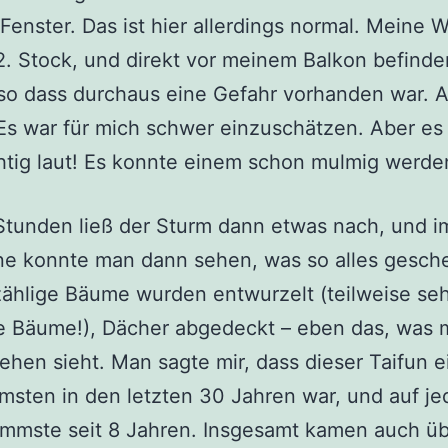
enster. Das ist hier allerdings normal. Meine
 2. Stock, und direkt vor meinem Balkon befinde
so dass durchaus eine Gefahr vorhanden war. A
Es war für mich schwer einzuschätzen. Aber es
chtig laut! Es konnte einem schon mulmig werde
tunden ließ der Sturm dann etwas nach, und im
ne konnte man dann sehen, was so alles gesch
ählige Bäume wurden entwurzelt (teilweise se
e Bäume!), Dächer abgedeckt – eben das, was 
ehen sieht. Man sagte mir, dass dieser Taifun e
msten in den letzten 30 Jahren war, und auf je
immste seit 8 Jahren. Insgesamt kamen auch ü