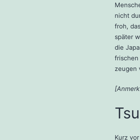
Menschen
nicht du
froh, da
später w
die Japa
frischen
zeugen 
[Anmerk
Ts
Kurz vor