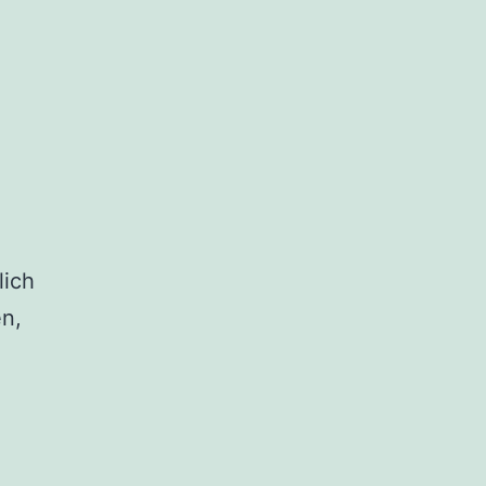
lich
en,