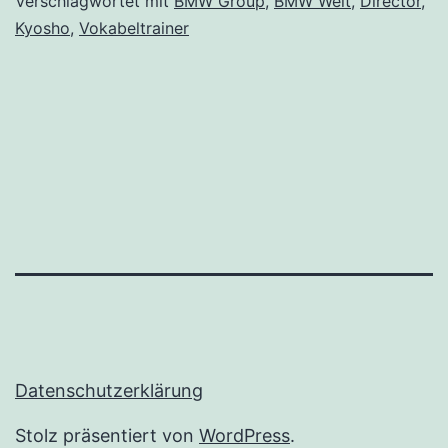
Verschlagwortet mit
BMW Group
,
BMW Welt
,
Director
,
Kyosho
,
Vokabeltrainer
Datenschutzerklärung
Stolz präsentiert von
WordPress
.