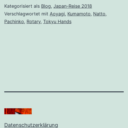
Kategorisiert als
Blog
,
Japan-Reise 2018
Verschlagwortet mit
Aoyagi
,
Kumamoto
,
Natto
,
Pachinko
,
Rotary
,
Tokyu Hands
Datenschutzerklärung