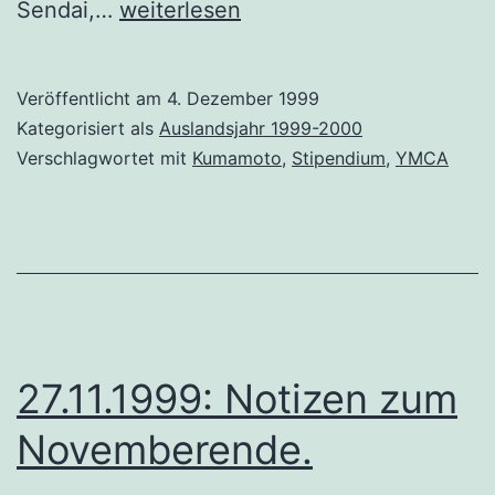
0
Sendai,…
weiterlesen
4
.
Veröffentlicht am
4. Dezember 1999
1
Kategorisiert als
Auslandsjahr 1999-2000
2
Verschlagwortet mit
Kumamoto
,
Stipendium
,
YMCA
.
1
9
9
9
:
27.11.1999: Notizen zum
D
Novemberende.
e