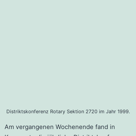
m
b
r
a
u
c
h
s
t
D
u
Distriktskonferenz Rotary Sektion 2720 im Jahr 1999.
?
Am vergangenen Wochenende fand in
“