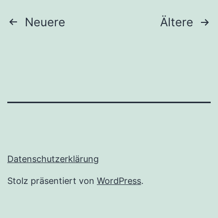
Seitennummerierung
Neuere
Ältere
der
Beiträge
Datenschutzerklärung
Stolz präsentiert von
WordPress
.