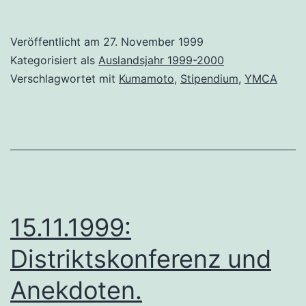
t
Veröffentlicht am
27. November 1999
o
Kategorisiert als
Auslandsjahr 1999-2000
o
Verschlagwortet mit
Kumamoto
,
Stipendium
,
YMCA
d
e
r
„
W
i
15.11.1999:
e
Distriktskonferenz und
w
a
Anekdoten.
r