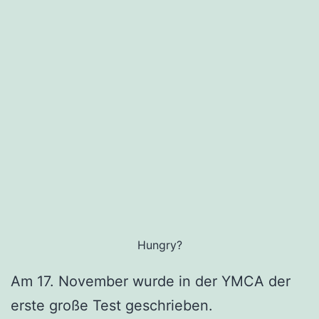
z
e
m
b
e
r
i
n
K
u
m
Hungry?
a
Am 17. November wurde in der YMCA der
m
erste große Test geschrieben.
o